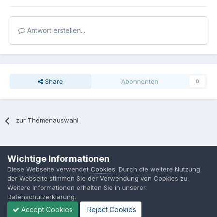
Antwort erstellen...
Share
Abonnenten
0
zur Themenauswahl
Sprache
Datenschutzerklärung
Kontakt
Cookies
Wichtige Informationen
MPP-Engineering
Diese Webseite verwendet
Cookies
. Durch die weitere Nutzung
Powered by Invision Community
der Webseite stimmen Sie der Verwendung von Cookies zu.
Weitere Informationen erhalten Sie in unserer
Datenschutzerklärung.
Accept Cookies
Reject Cookies