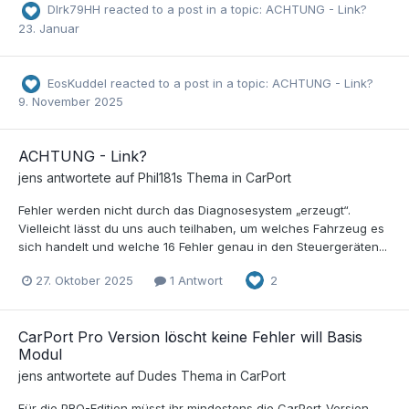
DIrk79HH
reacted to a post in a topic:
ACHTUNG - Link?
23. Januar
EosKuddel
reacted to a post in a topic:
ACHTUNG - Link?
9. November 2025
ACHTUNG - Link?
jens
antwortete auf
Phil181
s Thema in
CarPort
Fehler werden nicht durch das Diagnosesystem „erzeugt“.
Vielleicht lässt du uns auch teilhaben, um welches Fahrzeug es
sich handelt und welche 16 Fehler genau in den Steuergeräten...
27. Oktober 2025
1 Antwort
2
CarPort Pro Version löscht keine Fehler will Basis
Modul
jens
antwortete auf
Dude
s Thema in
CarPort
Für die PRO-Edition müsst ihr mindestens die CarPort-Version