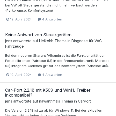
bei VW oft Steuergeräte, die nicht mehr verbaut werden
(Parkbremse, Komfortsystem).
19. April 2024
4 Antworten
Keine Antwort von Steuergeräten
jens
antwortete auf
HeikoN
s Thema in
Diagnose für VAG-
Fahrzeuge
Bei den neueren Sharans/Alhambras ist die Funktionalität der
Feststellbremse (Adresse 53) in der Bremsenelektronik (Adresse
03) integriert. Gleiches gilt für das Komfortsystem (Adresse 46):...
19. April 2024
4 Antworten
Car-Port 2.2.18 mit K509 und Win11. Treiber
inkompatibel?
jens
antwortete auf
nawarthmal
s Thema in
CarPort
Die Version 2.2.18 ist zu alt für Windows 11. Bei der aktuellen
Version gibt es keine (bekannten) Probleme.