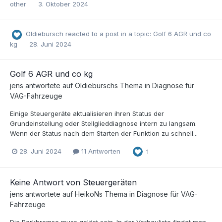
other
3. Oktober 2024
Oldiebursch
reacted to a post in a topic:
Golf 6 AGR und co
kg
28. Juni 2024
Golf 6 AGR und co kg
jens
antwortete auf
Oldiebursch
s Thema in
Diagnose für
VAG-Fahrzeuge
Einige Steuergeräte aktualisieren ihren Status der
Grundeinstellung oder Stellglieddiagnose intern zu langsam.
Wenn der Status nach dem Starten der Funktion zu schnell...
28. Juni 2024
11 Antworten
1
Keine Antwort von Steuergeräten
jens
antwortete auf
HeikoN
s Thema in
Diagnose für VAG-
Fahrzeuge
Die Parkbremse muss gelöst sein. In der Verbauliste findet man