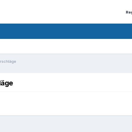
Re
rschläge
läge