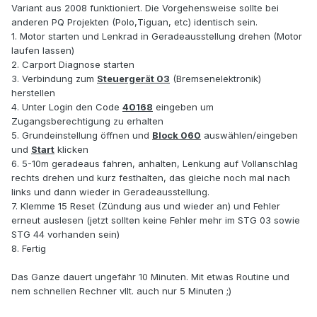
Variant aus 2008 funktioniert. Die Vorgehensweise sollte bei
anderen PQ Projekten (Polo,Tiguan, etc) identisch sein.
1. Motor starten und Lenkrad in Geradeausstellung drehen (Motor
laufen lassen)
2. Carport Diagnose starten
3. Verbindung zum
Steuergerät 03
(Bremsenelektronik)
herstellen
4. Unter Login den Code
40168
eingeben um
Zugangsberechtigung zu erhalten
5. Grundeinstellung öffnen und
Block 060
auswählen/eingeben
und
Start
klicken
6. 5-10m geradeaus fahren, anhalten, Lenkung auf Vollanschlag
rechts drehen und kurz festhalten, das gleiche noch mal nach
links und dann wieder in Geradeausstellung.
7. Klemme 15 Reset (Zündung aus und wieder an) und Fehler
erneut auslesen (jetzt sollten keine Fehler mehr im STG 03 sowie
STG 44 vorhanden sein)
8. Fertig
Das Ganze dauert ungefähr 10 Minuten. Mit etwas Routine und
nem schnellen Rechner vllt. auch nur 5 Minuten ;)