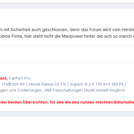
m mit Sicherheit auch geschlossen, denn das Forum wird vom Herstel
leine Firma, hier steht nicht die Manpower hinter die sich so manch e
act,
CarPort Pro
I 170@200 PS | Skoda Kamiq 1.0 TSi | Superb III 2.0 TDI 4x4 190 PS |
gen und Codierungen, VIM Freischaltungen (Audi) soweit möglich!
 der beiden Übersichten, für alle die das nutzen möchten Bitte halt