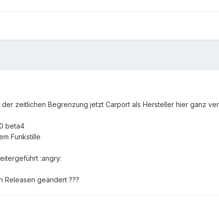
n der zeitlichen Begrenzung jetzt Carport als Hersteller hier ganz v
.0 beta4
em Funkstille
itergeführt :angry:
en Releasen geändert ???