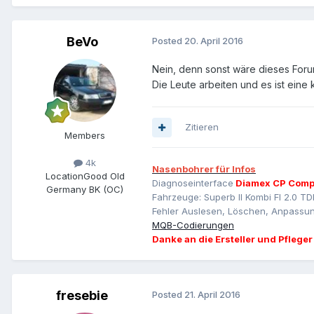
BeVo
Posted
20. April 2016
Nein, denn sonst wäre dieses Foru
Die Leute arbeiten und es ist eine k
Zitieren
Members
4k
Nasenbohrer für Infos
Location
Good Old
Diagnoseinterface
Diamex CP Comp
Germany BK (OC)
Fahrzeuge: Superb II Kombi Fl 2.0 TD
Fehler Auslesen, Löschen, Anpassun
MQB-Codierungen
Danke an die Ersteller und Pfleger
fresebie
Posted
21. April 2016