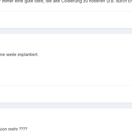
r immer eine gute Idee, die alte Codierung zu notieren (z.B. durch E
e weile implantiert.
sion mehr ????