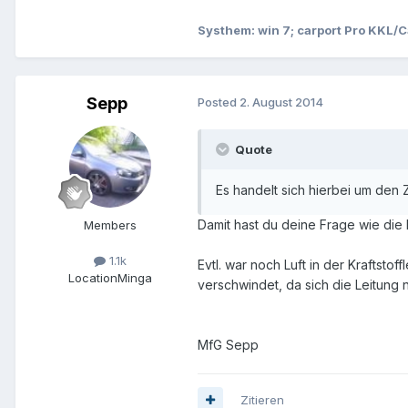
Systhem: win 7; carport Pro KKL
Sepp
Posted
2. August 2014
Quote
Es handelt sich hierbei um den 
Damit hast du deine Frage wie die
Members
1.1k
Evtl. war noch Luft in der Kraftst
Location
Minga
verschwindet, da sich die Leitung 
MfG Sepp
Zitieren