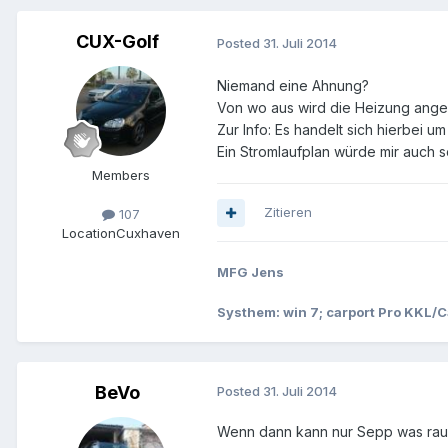
CUX-Golf
Posted
31. Juli 2014
Niemand eine Ahnung?
Von wo aus wird die Heizung ange
Zur Info: Es handelt sich hierbei u
Ein Stromlaufplan würde mir auch s
Members
Zitieren
107
Location
Cuxhaven
MFG Jens
Systhem: win 7; carport Pro KKL
BeVo
Posted
31. Juli 2014
Wenn dann kann nur Sepp was rausfi