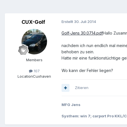
CUX-Golf
Erstellt
30. Juli 2014
Golf-Jens 30.07.14.pdf
Hallo Zusam
nachdem ich nun endlich mal meine
behoben zu sein.
Hatte mir eine funktionstüchtige g
Members
Wo kann der Fehler liegen?
107
Location
Cuxhaven
Zitieren
MFG Jens
Systhem: win 7; carport Pro KKL