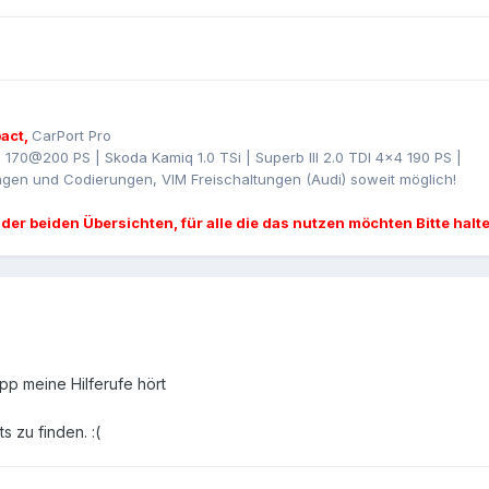
act,
CarPort Pro
I 170@200 PS | Skoda Kamiq 1.0 TSi | Superb III 2.0 TDI 4x4 190 PS |
gen und Codierungen, VIM Freischaltungen (Audi) soweit möglich!
 der beiden Übersichten, für alle die das nutzen möchten Bitte halt
epp meine Hilferufe hört
s zu finden. :(