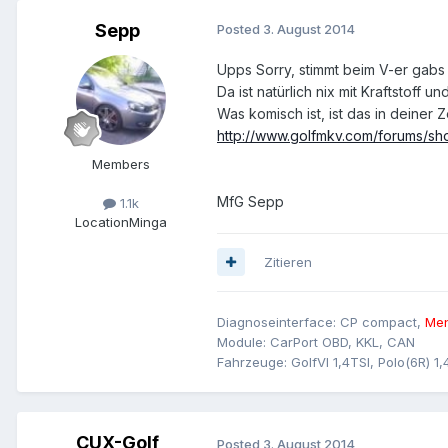
Sepp
Posted
3. August 2014
Upps Sorry, stimmt beim V-er gabs 
Da ist natürlich nix mit Kraftstoff un
Was komisch ist, ist das in deiner Ze
http://www.golfmkv.com/forums/s
Members
MfG Sepp
1.1k
Location
Minga
Zitieren
Diagnoseinterface: CP compact,
Men
Module: CarPort OBD, KKL, CAN
Fahrzeuge: GolfVI 1,4TSI, Polo(6R) 1,
CUX-Golf
Posted
3. August 2014