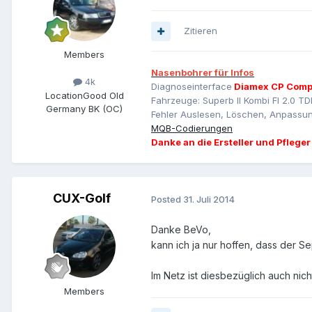
Zitieren
Members
Nasenbohrer für Infos
4k
Diagnoseinterface
Diamex CP Comp
Location
Good Old
Fahrzeuge: Superb II Kombi Fl 2.0 TD
Germany BK (OC)
Fehler Auslesen, Löschen, Anpassun
MQB-Codierungen
Danke an die Ersteller und Pfleger
CUX-Golf
Posted
31. Juli 2014
Danke BeVo,
kann ich ja nur hoffen, dass der S
Im Netz ist diesbezüglich auch nicht
Members