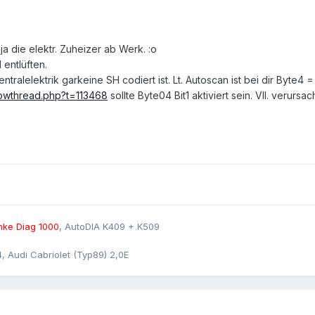
ja die elektr. Zuheizer ab Werk. :o
d entlüften.
ntralelektrik garkeine SH codiert ist. Lt. Autoscan ist bei dir Byte4 =
howthread.php?t=113468
sollte Byte04 Bit1 aktiviert sein. Vll. verur
ke Diag 1000
, AutoDIA K409 + K509
4, Audi Cabriolet (Typ89) 2,0E