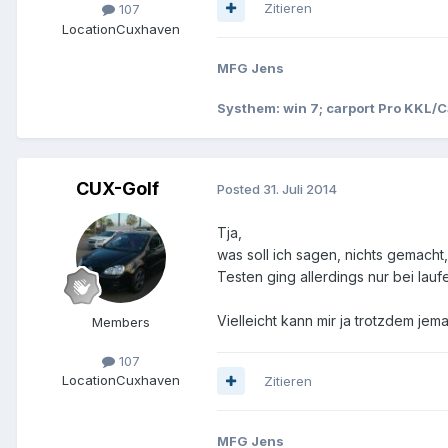
Zitieren
107
Location
Cuxhaven
MFG Jens
Systhem: win 7; carport Pro KKL
CUX-Golf
Posted
31. Juli 2014
Tja,
was soll ich sagen, nichts gemacht
Testen ging allerdings nur bei la
Vielleicht kann mir ja trotzdem jem
Members
107
Location
Cuxhaven
Zitieren
MFG Jens