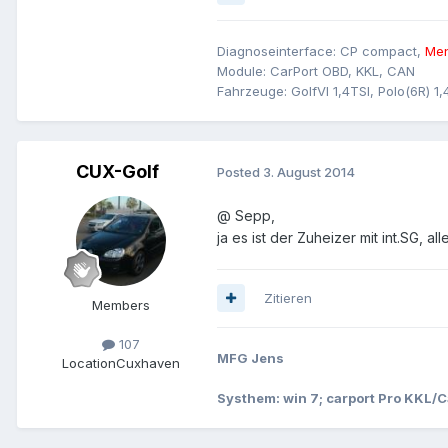
Diagnoseinterface: CP compact,
Men
Module: CarPort OBD, KKL, CAN
Fahrzeuge: GolfVI 1,4TSI, Polo(6R) 1,
CUX-Golf
Posted
3. August 2014
@ Sepp,
ja es ist der Zuheizer mit int.SG, a
Zitieren
Members
107
MFG Jens
Location
Cuxhaven
Systhem: win 7; carport Pro KKL