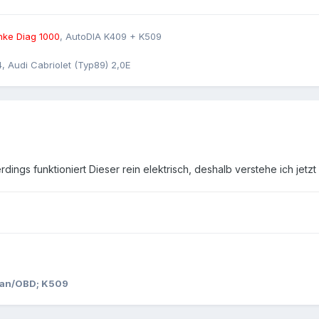
ke Diag 1000
, AutoDIA K409 + K509
4, Audi Cabriolet (Typ89) 2,0E
llerdings funktioniert Dieser rein elektrisch, deshalb verstehe ich jetz
/Can/OBD; K509