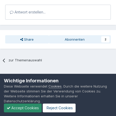
Antwort erstellen...
Share
Abonnenten
2
zur Themenauswahl
Sprache
Datenschutzerklärung
Kontakt
Cookies
Wichtige Informationen
MPP-Engineering
Diese Webseite verwendet
Cookies
. Durch die weitere Nutzung
Powered by Invision Community
der Webseite stimmen Sie der Verwendung von Cookies zu.
Weitere Informationen erhalten Sie in unserer
Datenschutzerklärung.
Accept Cookies
Reject Cookies