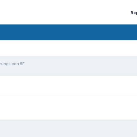
Re
rung Leon 5F