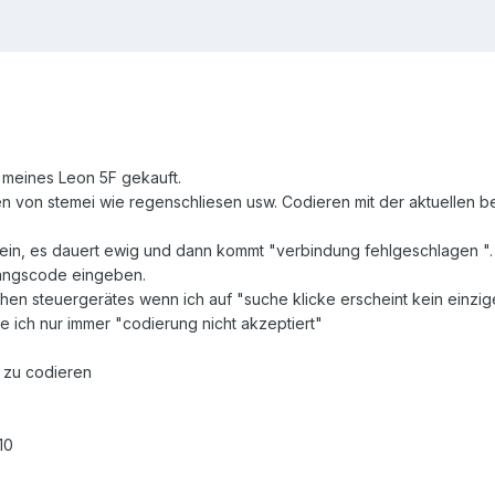
 meines Leon 5F gekauft.
en von stemei wie regenschliesen usw. Codieren mit der aktuellen be
 rein, es dauert ewig und dann kommt "verbindung fehlgeschlagen ".
gangscode eingeben.
en steuergerätes wenn ich auf "suche klicke erscheint kein einzige
te ich nur immer "codierung nicht akzeptiert"
t zu codieren
10