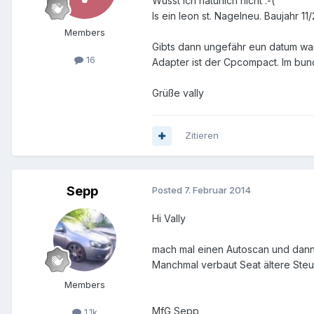
Wusst ich natürlich nicht :-(
Is ein leon st. Nagelneu. Baujahr 11
Members
Gibts dann ungefähr eun datum wa
16
Adapter ist der Cpcompact. Im bund
Grüße vally
Zitieren
Sepp
Posted
7. Februar 2014
Hi Vally
mach mal einen Autoscan und dann s
Manchmal verbaut Seat ältere Steu
Members
MfG Sepp
1.1k