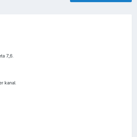
ta 7_6.
r kanal.