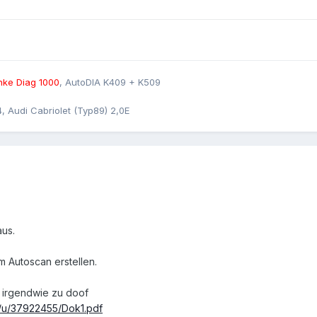
ke Diag 1000
, AutoDIA K409 + K509
4, Audi Cabriolet (Typ89) 2,0E
aus.
m Autoscan erstellen.
h irgendwie zu doof
m/u/37922455/Dok1.pdf