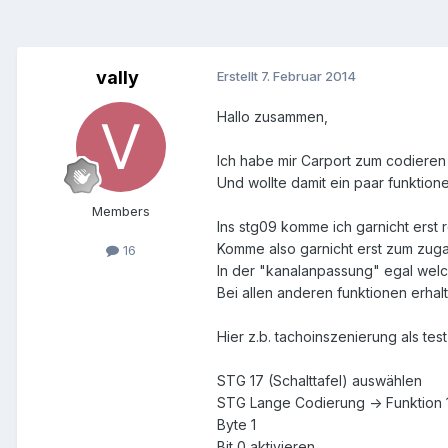
vally
Erstellt
7. Februar 2014
Hallo zusammen,
Ich habe mir Carport zum codieren
Und wollte damit ein paar funktion
Members
Ins stg09 komme ich garnicht erst
Komme also garnicht erst zum zu
16
In der "kanalanpassung" egal welch
Bei allen anderen funktionen erhal
Hier z.b. tachoinszenierung als tes
STG 17 (Schalttafel) auswählen
STG Lange Codierung -> Funktion 
Byte 1
Bit 0 aktivieren