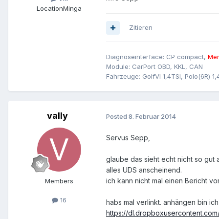
Location
Minga
Zitieren
Diagnoseinterface: CP compact,
Men
Module: CarPort OBD, KKL, CAN
Fahrzeuge: GolfVI 1,4TSI, Polo(6R) 1,
vally
Posted
8. Februar 2014
Servus Sepp,
glaube das sieht echt nicht so gut 
alles UDS anscheinend.
ich kann nicht mal einen Bericht vo
Members
16
habs mal verlinkt. anhängen bin ic
https://dl.dropboxusercontent.co