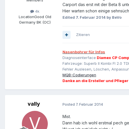
Members
Carport das erst mit der Beta 8 unt
Hier warten schon einige sehnsücht
4k
Location
Good Old
Edited
7. Februar 2014
by BeVo
Germany BK (OC)
Zitieren
Nasenbohrer für Infos
Diagnoseinterface
Diamex CP Comp
Fahrzeuge: Superb II Kombi Fl 2.0 TD
Fehler Auslesen, Löschen, Anpassun
MQB-Codierungen
Danke an die Ersteller und Pfleger
vally
Posted
7. Februar 2014
Mist.
Dann hab ich wohl erstmal pech g