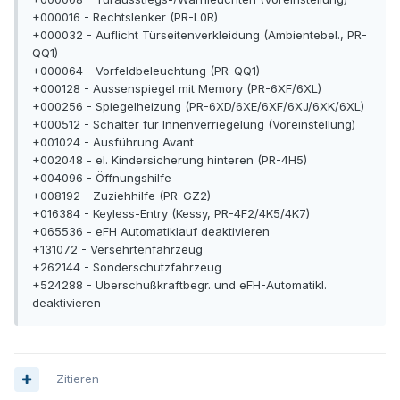
+000016 - Rechtslenker (PR-L0R)
+000032 - Auflicht Türseitenverkleidung (Ambientebel., PR-
QQ1)
+000064 - Vorfeldbeleuchtung (PR-QQ1)
+000128 - Aussenspiegel mit Memory (PR-6XF/6XL)
+000256 - Spiegelheizung (PR-6XD/6XE/6XF/6XJ/6XK/6XL)
+000512 - Schalter für Innenverriegelung (Voreinstellung)
+001024 - Ausführung Avant
+002048 - el. Kindersicherung hinteren (PR-4H5)
+004096 - Öffnungshilfe
+008192 - Zuziehhilfe (PR-GZ2)
+016384 - Keyless-Entry (Kessy, PR-4F2/4K5/4K7)
+065536 - eFH Automatiklauf deaktivieren
+131072 - Versehrtenfahrzeug
+262144 - Sonderschutzfahrzeug
+524288 - Überschußkraftbegr. und eFH-Automatikl.
deaktivieren
Zitieren