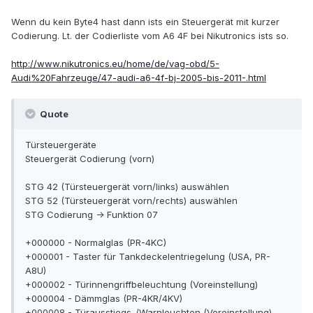
Wenn du kein Byte4 hast dann ists ein Steuergerät mit kurzer
Codierung. Lt. der Codierliste vom A6 4F bei Nikutronics ists so.
http://www.nikutronics.eu/home/de/vag-obd/5-
Audi%20Fahrzeuge/47-audi-a6-4f-bj-2005-bis-2011-.html
Quote
Türsteuergeräte
Steuergerät Codierung (vorn)
STG 42 (Türsteuergerät vorn/links) auswählen
STG 52 (Türsteuergerät vorn/rechts) auswählen
STG Codierung -> Funktion 07
+000000 - Normalglas (PR-4KC)
+000001 - Taster für Tankdeckelentriegelung (USA, PR-
A8U)
+000002 - Türinnengriffbeleuchtung (Voreinstellung)
+000004 - Dämmglas (PR-4KR/4KV)
+000008 - Türausstiegs-/Warnleuchten (Voreinstellung)