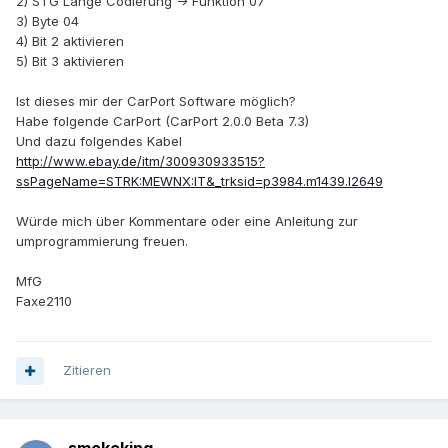
2) STG Lange Codierung -> Funktion 07
3) Byte 04
4) Bit 2 aktivieren
5) Bit 3 aktivieren
Ist dieses mir der CarPort Software möglich?
Habe folgende CarPort (CarPort 2.0.0 Beta 7.3)
Und dazu folgendes Kabel
http://www.ebay.de/itm/300930933515?
ssPageName=STRK:MEWNX:IT&_trksid=p3984.m1439.l2649
Würde mich über Kommentare oder eine Anleitung zur
umprogrammierung freuen.
MfG
Faxe2110
Zitieren