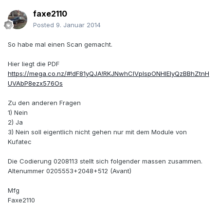
faxe2110
Posted
9. Januar 2014
So habe mal einen Scan gemacht.
Hier liegt die PDF
https://mega.co.nz/#!dF81yQJA!RKJNwhClVpIspONHIElyQzBBhZtnH
UVAbP8ezx576Os
Zu den anderen Fragen
1) Nein
2) Ja
3) Nein soll eigentlich nicht gehen nur mit dem Module von
Kufatec
Die Codierung 0208113 stellt sich folgender massen zusammen.
Altenummer 0205553+2048+512 (Avant)
Mfg
Faxe2110