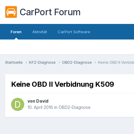
CarPort Forum
Foren
Aktivität
CarPort Software
Startseite
KFZ-Diagnose
OBD2-Diagnose
Keine OBD II Verbi
Keine OBD II Verbidnung K509
von
David
10. April 2016
in
OBD2-Diagnose