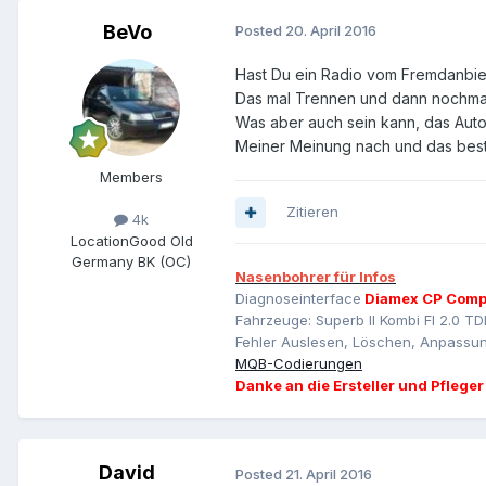
BeVo
Posted
20. April 2016
Hast Du ein Radio vom Fremdanbiet
Das mal Trennen und dann nochmal 
Was aber auch sein kann, das Auto 
Meiner Meinung nach und das bestäti
Members
Zitieren
4k
Location
Good Old
Germany BK (OC)
Nasenbohrer für Infos
Diagnoseinterface
Diamex CP Comp
Fahrzeuge: Superb II Kombi Fl 2.0 TD
Fehler Auslesen, Löschen, Anpassun
MQB-Codierungen
Danke an die Ersteller und Pfleger
David
Posted
21. April 2016