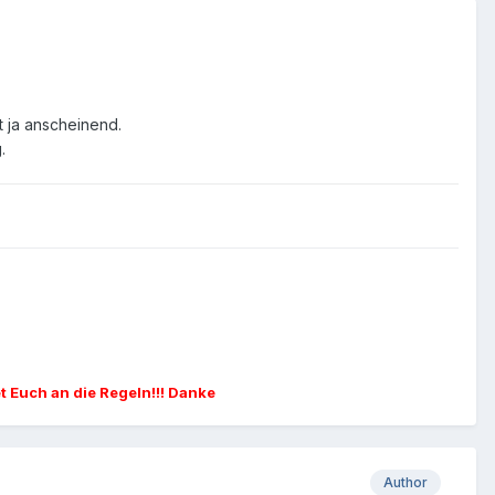
t ja anscheinend.
.
et Euch an die Regeln!!! Danke
Author