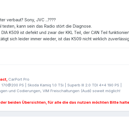
er verbaut? Sony, JVC ...????
testen, kann sein das Radio stört die Diagnose.
DIA K509 ist defekt und zwar der KKL Teil, der CAN Teil funktionier
gt sich leider immer wieder, ist das K509 nicht wirklich zuverlässig
act,
CarPort Pro
I 170@200 PS | Skoda Kamiq 1.0 TSi | Superb III 2.0 TDI 4x4 190 PS |
gen und Codierungen, VIM Freischaltungen (Audi) soweit möglich!
 der beiden Übersichten, für alle die das nutzen möchten Bitte halt