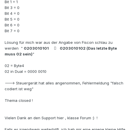
Bit 1 = 1
Bit 3 = 0
Bit 4 = 0
Bit 5 = 0
Bit 6 = 0
Bit 7 = 0
Lösung für mich war aus der Angabe von Fiscon schlau zu
werden "
0203010101  0203010102 (Das letzte Byte
muss 02 sein)
"
02 = Byte4
02 in Dual = 0000 0010
---> Steuergerät hat alles angenommen, Fehlermeldung "falsch
codiert ist weg"
Thema closed !
Vielen Dank an den Support hier , klasse Forum :) !
Falls es irgendwem weiterhilft, ich hab mir eine eigene kleine Hilfe