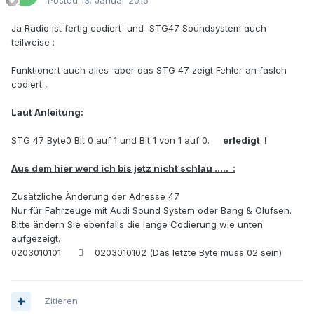
Posted
13. Januar 2015
Ja Radio ist fertig codiert und STG47 Soundsystem auch
teilweise :
Funktionert auch alles aber das STG 47 zeigt Fehler an faslch
codiert ,
Laut Anleitung:
STG 47 Byte0 Bit 0 auf 1 und Bit 1 von 1 auf 0.
erledigt !
Aus dem hier werd ich bis jetz nicht schlau ..... :
Zusätzliche Änderung der Adresse 47
Nur für Fahrzeuge mit Audi Sound System oder Bang & Olufsen.
Bitte ändern Sie ebenfalls die lange Codierung wie unten
aufgezeigt.
0203010101  0203010102 (Das letzte Byte muss 02 sein)
Zitieren