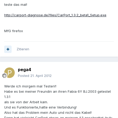
teste das mal!
http://carport-diagnose.de/files/CarPort_1.3.2_beta1_Setup.exe
MfG firefox
Zitieren
pega4
Posted
21. April 2012
Werde ich morgem mal Testen!!
Habe es bei meiner Freundin an ihren Fabia 6Y BJ.2003 getestet
1.3.1
als sie von der Arbeit kam.
Und es Funktionierte,hatte eine Verbindung!
Also hat das Problem mein Auto und nicht das Kabel!
Dann hat vieleicht CarPort etwas an meinem A3 geschrottet :huh: