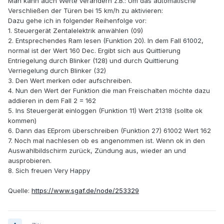
Man kann auch Werte verändern z.B.: Um das automatische
Verschließen der Türen bei 15 km/h zu aktivieren:
Dazu gehe ich in folgender Reihenfolge vor:
1. Steuergerät Zentalelektrik anwählen (09)
2. Entsprechendes Ram lesen (Funktion 20). In dem Fall 61002,
normal ist der Wert 160 Dec. Ergibt sich aus Quittierung
Entriegelung durch Blinker (128) und durch Quittierung
Verriegelung durch Blinker (32)
3. Den Wert merken oder aufschreiben.
4. Nun den Wert der Funktion die man Freischalten möchte dazu
addieren in dem Fall 2 = 162
5. Ins Steuergerät einloggen (Funktion 11) Wert 21318 (sollte ok
kommen)
6. Dann das EEprom überschreiben (Funktion 27) 61002 Wert 162
7. Noch mal nachlesen ob es angenommen ist. Wenn ok in den
Auswahlbildschirm zurück, Zündung aus, wieder an und
ausprobieren.
8. Sich freuen Very Happy
Quelle:
https://www.sgaf.de/node/253329