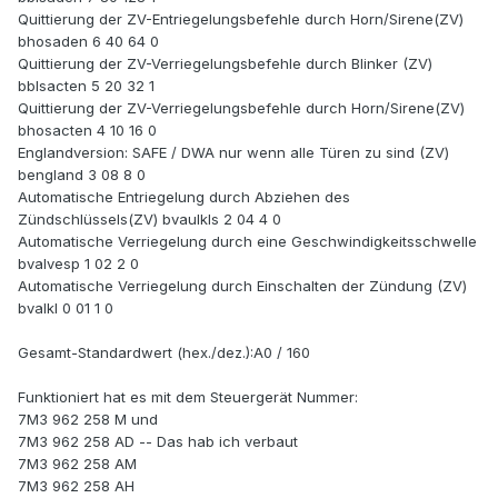
Quittierung der ZV-Entriegelungsbefehle durch Horn/Sirene(ZV)
bhosaden 6 40 64 0
Quittierung der ZV-Verriegelungsbefehle durch Blinker (ZV)
bblsacten 5 20 32 1
Quittierung der ZV-Verriegelungsbefehle durch Horn/Sirene(ZV)
bhosacten 4 10 16 0
Englandversion: SAFE / DWA nur wenn alle Türen zu sind (ZV)
bengland 3 08 8 0
Automatische Entriegelung durch Abziehen des
Zündschlüssels(ZV) bvaulkls 2 04 4 0
Automatische Verriegelung durch eine Geschwindigkeitsschwelle
bvalvesp 1 02 2 0
Automatische Verriegelung durch Einschalten der Zündung (ZV)
bvalkl 0 01 1 0
Gesamt-Standardwert (hex./dez.):A0 / 160
Funktioniert hat es mit dem Steuergerät Nummer:
7M3 962 258 M und
7M3 962 258 AD -- Das hab ich verbaut
7M3 962 258 AM
7M3 962 258 AH