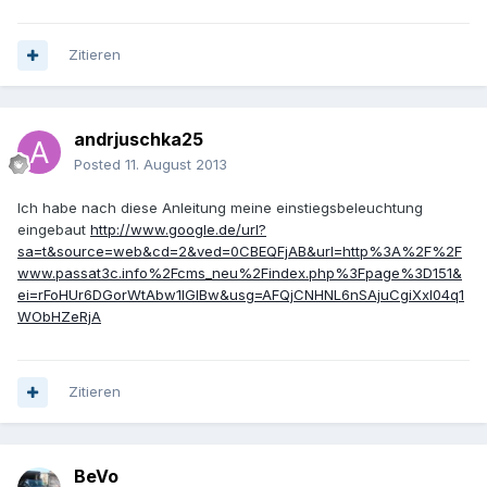
Zitieren
andrjuschka25
Posted
11. August 2013
Ich habe nach diese Anleitung meine einstiegsbeleuchtung
eingebaut
http://www.google.de/url?
sa=t&source=web&cd=2&ved=0CBEQFjAB&url=http%3A%2F%2F
www.passat3c.info%2Fcms_neu%2Findex.php%3Fpage%3D151&
ei=rFoHUr6DGorWtAbw1IGIBw&usg=AFQjCNHNL6nSAjuCgiXxI04q1
WObHZeRjA
Zitieren
BeVo