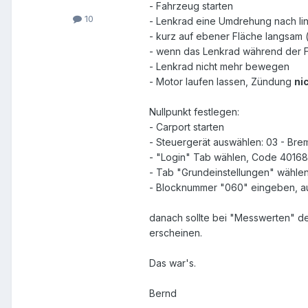
- Fahrzeug starten
10
- Lenkrad eine Umdrehung nach li
- kurz auf ebener Fläche langsam 
- wenn das Lenkrad während der F
- Lenkrad nicht mehr bewegen
- Motor laufen lassen, Zündung
ni
Nullpunkt festlegen:
- Carport starten
- Steuergerät auswählen: 03 - Bre
- "Login" Tab wählen, Code 40168 
- Tab "Grundeinstellungen" wähle
- Blocknummer "060" eingeben, auf 
danach sollte bei "Messwerten" de
erscheinen.
Das war's.
Bernd