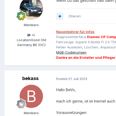
Wenn Du das geschafft hast dann g
Zitieren
Members
Nasenbohrer für Infos
4k
Diagnoseinterface
Diamex CP Comp
Location
Good Old
Fahrzeuge: Superb II Kombi Fl 2.0 TD
Germany BK (OC)
Fehler Auslesen, Löschen, Anpassun
MQB-Codierungen
Danke an die Ersteller und Pfleger
bekass
Posted
27. Juli 2013
Hallo BeVo,
mach ich gerne, ist im Inernet auch
Voraussetzungen:
Members