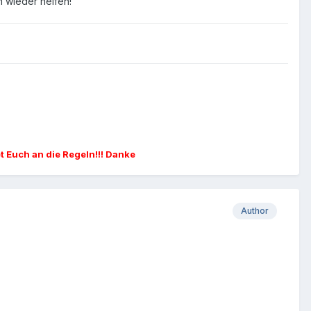
 wieder helfen!
et Euch an die Regeln!!! Danke
Author