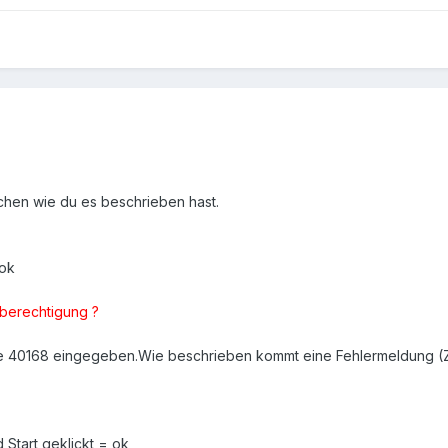
chen wie du es beschrieben hast.
 ok
sberechtigung ?
e 40168 eingegeben.Wie beschrieben kommt eine Fehlermeldung (Zu
tart geklickt = ok