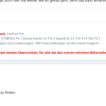
ib doch hier mal wieder wie es genau geht, denn das kann anderen
act,
CarPort Pro
I 170@200 PS | Skoda Kamiq 1.0 TSi | Superb III 2.0 TDI 4x4 190 PS |
gen und Codierungen, VIM Freischaltungen (Audi) soweit möglich!
 der beiden Übersichten, für alle die das nutzen möchten Bitte halt
 zu finden.