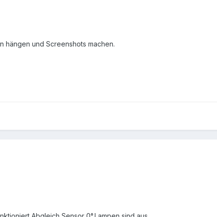
an hängen und Screenshots machen.
nktioniert,Abgleich Sensor 0°,Lampen sind aus.