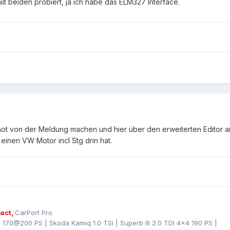
t beiden probiert, ja ich habe das ELM327 Interface.
hot von der Meldung machen und hier über den erweiterten Editor 
 einen VW Motor incl Stg drin hat.
act,
CarPort Pro
I 170@200 PS | Skoda Kamiq 1.0 TSi | Superb III 2.0 TDI 4x4 190 PS |