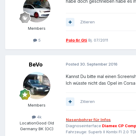
habe doch geschrieben habe es mii
Zitieren
Members
5
Polo 6r Gti
Bj. 07/2011
BeVo
Posted
30. September 2016
Kannst Du bitte mal einen Screens
Ich wüsste nicht das Opel im Corsa
Zitieren
Members
4k
Nasenbohrer für Infos
Location
Good Old
Diagnoseinterface
Diamex CP Comp
Germany BK (OC)
Fahrzeuge: Superb II Kombi Fl 2.0 TD