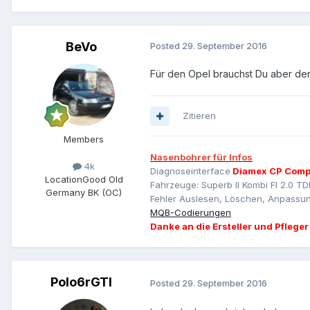
BeVo
Posted
29. September 2016
Für den Opel brauchst Du aber den
Zitieren
Members
Nasenbohrer für Infos
4k
Diagnoseinterface
Diamex CP Comp
Location
Good Old
Fahrzeuge: Superb II Kombi Fl 2.0 TD
Germany BK (OC)
Fehler Auslesen, Löschen, Anpassun
MQB-Codierungen
Danke an die Ersteller und Pfleger
Polo6rGTI
Posted
29. September 2016