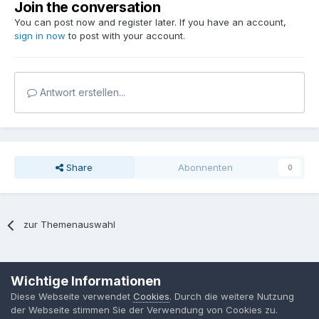
Join the conversation
You can post now and register later. If you have an account,
sign in now
to post with your account.
Antwort erstellen...
Share
Abonnenten
0
zur Themenauswahl
Sprache
Datenschutzerklärung
Kontakt
Cookies
Wichtige Informationen
MPP-Engineering
Diese Webseite verwendet
Cookies
. Durch die weitere Nutzung
Powered by Invision Community
der Webseite stimmen Sie der Verwendung von Cookies zu.