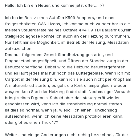
Hallo, Ich bin ein Neuer, und komme jetzt öfter..... :-)
Ich bin im Besitz eines AutoDia K509 Adapters, und einer
freigeschalteten CAN Lizens, Ich komme auch wunder bar in die
meisten Steuergeräte meines Octavia 4x4 1,9 TDI Baujahr 06,rein.
Stellglieddiagnose konnte ich auch an der Heizung durchführen,
Nur fehlt mir die Möglichkeit, im Betrieb der Heizung, Messdaten
aufzuzeichen.
Das aus folgendem Grund: Standheizung gestartet, und
Diagnosetool angestöpselt, und Öffnen der Standheizung in der
Benutzeroberfäche, Dabei wird die Heizung heruntergefahren,
und es läuft jedes mal nur noch das Lüftergebläse. Wenn Ich mit
Carport in der Heizung bin, kann ich sie auch nicht per Knopf am
Armaturenbrett starten, es geht die Kontrollampe gleich wieder
aus,und kein Start der Heizung findet statt. Nochmaliger Versuch
bringt selbes Ergebnis. Sobald aber das steuergerät wieder
geschlossen wird, kann ich die standheizung normal starten.
Ist dies so normal, wenn ja, wiesoll ich einen Funktionslog
aufzeichnen, wenn ich keine Messdaten protokollieren kann,
oder gibt es einen Trick 17?
Weiter sind einige Codierungen nicht richtig bezeichnet, für die