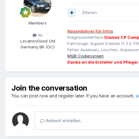
Zitieren
Members
Nasenbohrer für Infos
4k
Diagnoseinterface
Diamex CP Comp
Location
Good Old
Fahrzeuge: Superb II Kombi Fl 2.0 TD
Germany BK (OC)
Fehler Auslesen, Löschen, Anpassun
MQB-Codierungen
Danke an die Ersteller und Pfleger
Join the conversation
You can post now and register later. If you have an account,
s
Antwort erstellen...