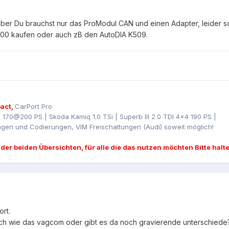
aber Du brauchst nur das ProModul CAN und einen Adapter, leider sc
00 kaufen oder auch zB den AutoDIA K509.
act,
CarPort Pro
I 170@200 PS | Skoda Kamiq 1.0 TSi | Superb III 2.0 TDI 4x4 190 PS |
gen und Codierungen, VIM Freischaltungen (Audi) soweit möglich!
 der beiden Übersichten, für alle die das nutzen möchten Bitte halt
rt.
sch wie das vagcom oder gibt es da noch gravierende unterschiede