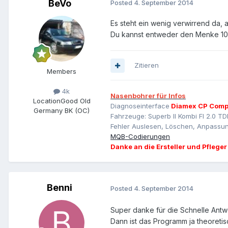
BeVo
Posted
4. September 2014
Es steht ein wenig verwirrend da, 
Du kannst entweder den Menke 10
Zitieren
Members
4k
Nasenbohrer für Infos
Location
Good Old
Diagnoseinterface
Diamex CP Comp
Germany BK (OC)
Fahrzeuge: Superb II Kombi Fl 2.0 TD
Fehler Auslesen, Löschen, Anpassun
MQB-Codierungen
Danke an die Ersteller und Pfleger
Benni
Posted
4. September 2014
Super danke für die Schnelle Antwo
Dann ist das Programm ja theoreti