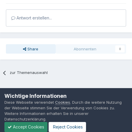
Antwort erstellen...
Share
Abonnenten
0
zur Themenauswahl
Sprache
Datenschutzerklärung
Kontakt
Cookies
Wichtige Informationen
MPP-Engineering
Diese Webseite verwendet
Cookies
. Durch die weitere Nutzung
Powered by Invision Community
der Webseite stimmen Sie der Verwendung von Cookies zu.
Weitere Informationen erhalten Sie in unserer
Datenschutzerklärung.
Accept Cookies
Reject Cookies