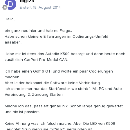
dig123
Erstellt
19. August 2014
Hallo,
bin ganz neu hier und hab ne Frage..
Habe schon kleinere Erfahrungen im Codierungs-Umfeld
aaaaber...
Habe mir letztens das Autodia K509 besorgt und dann heute noch
zusätzlich CarPort Pro-Modul CAN.
Ich habe einen Golf 6 GTI und wollte ein paar Codierungen
machen.
Aber leider bekommt die Software keine Verbindung.
Ich sehe immer nur das Startfenster wo steht: 1. Mit PC und Auto
Verbindung; 2. Zündung Starten
Mache ich das, passiert genau nix. Schon lange genug gewartet
und nix ist passiert.
Keine Ahnung was ich falsch mache. Aber Die LED von K509
Leuchtet Grün wenn sie mit'm PC Verbunden ist.