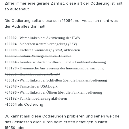
Ziffer immer eine gerade Zahl ist, diese art der Codierung ist halt
so aufgebaut.
Die Codierung sollte diese sein 15054, nur weiss ich nicht was
der Audi alles drin hat!
+00002
- Warnblinken bei Aktivierung der DWA
+00004
- Sicherheitszentralverriegelung
(SZV)
+00008
- Diebstahlwarnanlage
(DWA)
aktivieren
+00032
- Autom. Verriegeln ab ca. 15 km/h
+00064
- Komfortschließen/ -öffnen über die Funkfernbedienung
+00128
- Dynamische Ansteuerung der Innenraumüberwachung
+00256
- Heckklappenlogik
(DWA)
+00512
- Warnblinken bei Schließen über die Funkfernbedienung
+02048
- Fensterheber USA Logik
+04096
- Warnblinken bei Öffnen über die Funkfernbedienung
+08192
- Funkfernbedienung aktivieren
als Codierung
=
15054
Du kannst mal diese Codierungen probieren und sehen welche
das Schliessen aller Türen beim ersten betätigen auslöst.
15050 oder