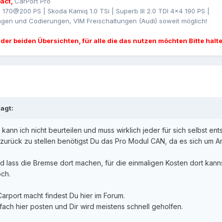
act,
CarPort Pro
I 170@200 PS | Skoda Kamiq 1.0 TSi | Superb III 2.0 TDI 4x4 190 PS |
gen und Codierungen, VIM Freischaltungen (Audi) soweit möglich!
 der beiden Übersichten, für alle die das nutzen möchten Bitte halt
agt:
 kann ich nicht beurteilen und muss wirklich jeder für sich selbst en
zurück zu stellen benötigst Du das Pro Modul CAN, da es sich um 
und lass die Bremse dort machen, für die einmaligen Kosten dort ka
och.
Carport macht findest Du hier im Forum.
fach hier posten und Dir wird meistens schnell geholfen.