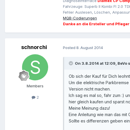
Diagnoseinterface
Diamex CP Comp
Fahrzeuge: Superb II Kombi Fl 2.0 TD
Fehler Auslesen, Löschen, Anpassun
MQB-Codierungen
Danke an die Ersteller und Pfleger
schnorchi
Posted
8. August 2014
On 3.8.2014 at 12:09, BeVo s
Ob sich der Kauf für Dich leohnt
Um die elektrische Parkbremse 
Members
Version nicht machen.
Ich sag es mal so, fahr zum :) 
2
hier gleich kaufen und sparst n
Meine Meinung dazu!
Eine Anleitung wie man das mit 
Sollte es differenzen geben ein