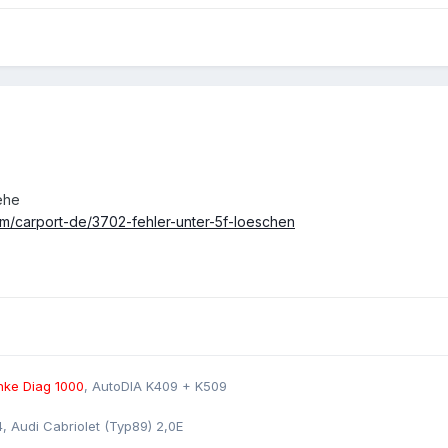
iehe
um/carport-de/3702-fehler-unter-5f-loeschen
ke Diag 1000
, AutoDIA K409 + K509
4, Audi Cabriolet (Typ89) 2,0E