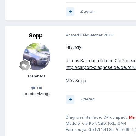
Zitieren
Sepp
Posted
1. November 2013
Hi Andy
Ja das Kästchen fehlt in CarPort s
http://carport-diagnose.de/de/for
Members
MfG Sepp
1.1k
Location
Minga
Zitieren
Diagnoseinterface: CP compact,
Men
Module: CarPort OBD, KKL, CAN
Fahrzeuge: GolfVI 1,4TSI, Polo(6R) 1,