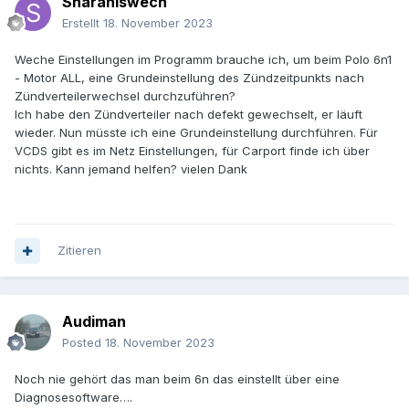
Sharaniswech
Erstellt
18. November 2023
Weche Einstellungen im Programm brauche ich, um beim Polo 6n1
- Motor ALL, eine Grundeinstellung des Zündzeitpunkts nach
Zündverteilerwechsel durchzuführen?
Ich habe den Zündverteiler nach defekt gewechselt, er läuft
wieder. Nun müsste ich eine Grundeinstellung durchführen. Für
VCDS gibt es im Netz Einstellungen, für Carport finde ich über
nichts. Kann jemand helfen? vielen Dank
Zitieren
Audiman
Posted
18. November 2023
Noch nie gehört das man beim 6n das einstellt über eine
Diagnosesoftware….