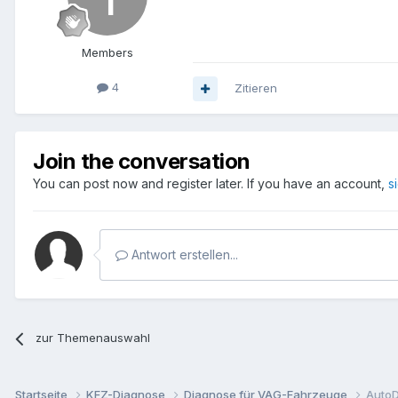
Members
4
Zitieren
Join the conversation
You can post now and register later. If you have an account,
s
Antwort erstellen...
zur Themenauswahl
Startseite
KFZ-Diagnose
Diagnose für VAG-Fahrzeuge
AutoD