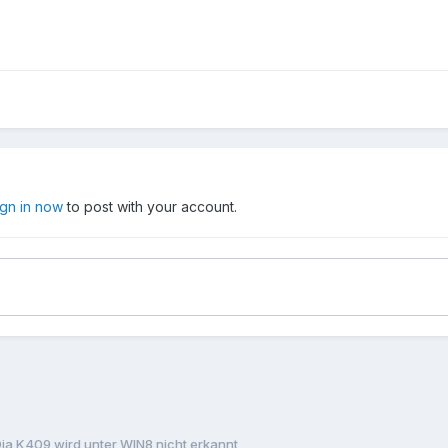
ign in now
to post with your account.
ia K409 wird unter WIN8 nicht erkannt