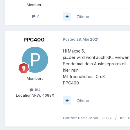
Members
2
Zitieren
PPC400
Posted
28. Mai 2021
Hi Maxsel5,
ja...der wird wohl auch KKL verwen
Sende mal dein Ausleseprotokoll
hier rein.
Mit freundlichem Gruß
Members
PPC400
184
Location
NRW, 4088X
Zitieren
CarPort Basis-Modul OBD2
/ KKL Pr