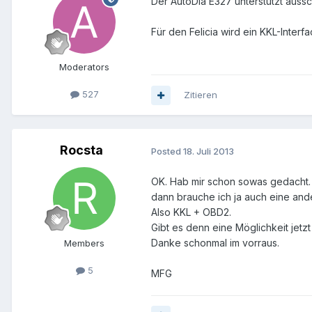
Der AutoDia E327 unterstützt aussc
Für den Felicia wird ein KKL-Interf
Moderators
527
Zitieren
Rocsta
Posted
18. Juli 2013
OK. Hab mir schon sowas gedacht. Sch
dann brauche ich ja auch eine ande
Also KKL + OBD2.
Gibt es denn eine Möglichkeit jet
Danke schonmal im vorraus.
Members
5
MFG