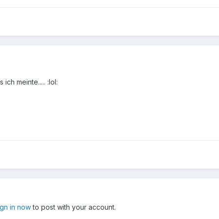
ch meinte..... :lol:
ign in now
to post with your account.