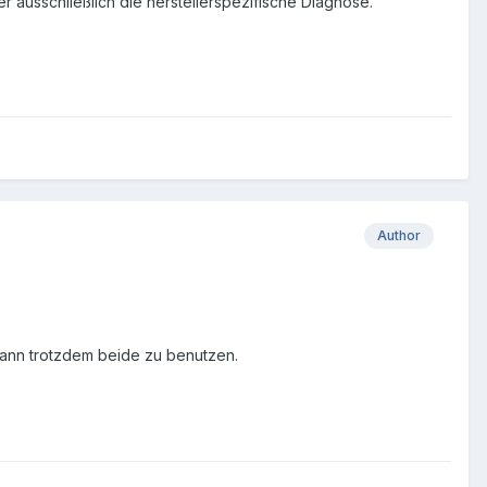
r ausschließlich die herstellerspezifische Diagnose.
Author
 dann trotzdem beide zu benutzen.