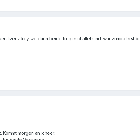
n lizenz key wo dann beide freigeschaltet sind. war zuminderst bei
t. Kommt morgen an :cheer:
y für beide Versionen.