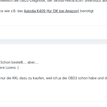
hließlich die OBD2-Diagnose, der Skoda Felicia BJ97 unterstützt abe
ace wie z.B. das
Autodia K409 (für 13€ bei Amazon)
benötigt.
on bestellt..... aber.....
re Lizens :(
zt nur die KKL dazu zu kaufen, weil ich ja die OBD2 schon habe und