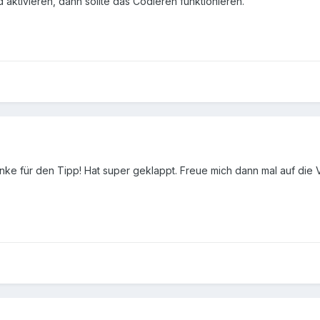
nd aktivieren, dann sollte das Codieren funktionieren.
ke für den Tipp! Hat super geklappt. Freue mich dann mal auf die Vo