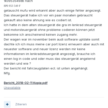
1k0953549db nach
8P0 953 549 F
getauscht mufu wird erkannt aber auch einige fehler angezeigt.
Das steuergerät habe ich vor ein paar monaten gebraucht
gekauft also keine ahnung wie es codiert ist.
Ich hatte in dem alten steuergerät die gra im lenkrad steuergerät
und motorsteuergerät ohne probleme codieren können jetzt
bekomme ich anscheinend keinen zugang mehr.
Der wagen war im november beim audi software uptdate somit
dachte ich ich muss meine car port lizenz erneuern aber auch mit
neuester software und neuer lizenz werden mir keine
informationen im lenkradsteuergerät angezeigt, brauche ich
einen log in code und oder muss das steuergerät angelernd
werden und wie ?
Der bericht mit fahrzeugdaten ect. ist unten angehängt.
Mfg.
Bericht_2018-02-11 Kopie.pdf
Unavailable
Zitieren