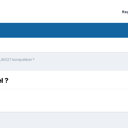
Re
LM327 kompatibel ?
l ?