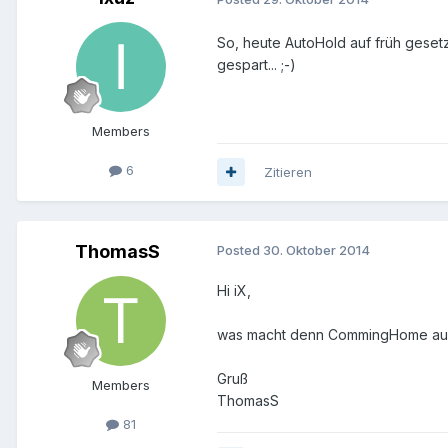
So, heute AutoHold auf früh gesetz
gespart... ;-)
Members
6
Zitieren
ThomasS
Posted
30. Oktober 2014
Hi iX,
was macht denn CommingHome auf
Gruß
Members
ThomasS
81