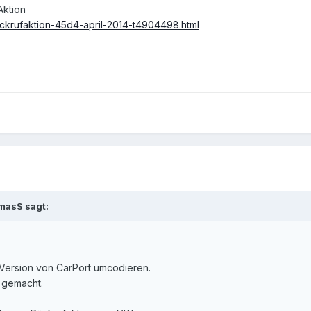
Aktion
eckrufaktion-45d4-april-2014-t4904498.html
masS sagt:
Version von CarPort umcodieren.
 gemacht.