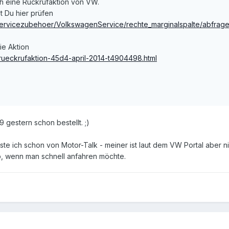
h eine Rückrufaktion von VW.
t Du hier prüfen
ervicezubehoer/VolkswagenService/rechte_marginalspalte/abfrage_
ie Aktion
/rueckrufaktion-45d4-april-2014-t4904498.html
gestern schon bestellt. ;)
te ich schon von Motor-Talk - meiner ist laut dem VW Portal aber nic
p, wenn man schnell anfahren möchte.