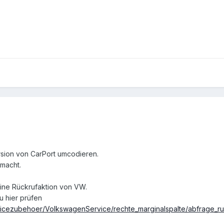
rsion von CarPort umcodieren.
macht.
ine Rückrufaktion von VW.
u hier prüfen
icezubehoer/VolkswagenService/rechte_marginalspalte/abfrage_ru