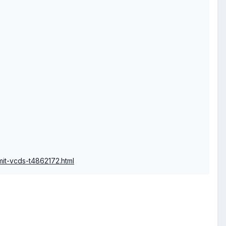
mit-vcds-t4862172.html