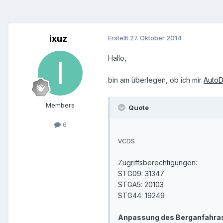
ixuz
Erstellt
27. Oktober 2014
Hallo,
bin am überlegen, ob ich mir
AutoD
Members
Quote
6
VCDS
Zugriffsberechtigungen:
STG09: 31347
STGA5: 20103
STG44: 19249
Anpassung des Berganfahras