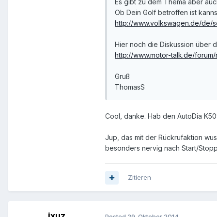
Es gibt zu dem Thema aber auc
Ob Dein Golf betroffen ist kanns
http://www.volkswagen.de/de/s
Hier noch die Diskussion über d
http://www.motor-talk.de/forum
Gruß
ThomasS
Cool, danke. Hab den AutoDia K509 
Jup, das mit der Rückrufaktion wuss
besonders nervig nach Start/Stop
Zitieren
ixuz
Posted
29. Oktober 2014