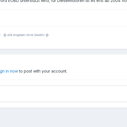
 Ford EOBD unterstützt wird, für Dieselmotoren ist es erst ab 2004 
l:
@ alle Angaben ohne Gewähr
@
ign in now
to post with your account.