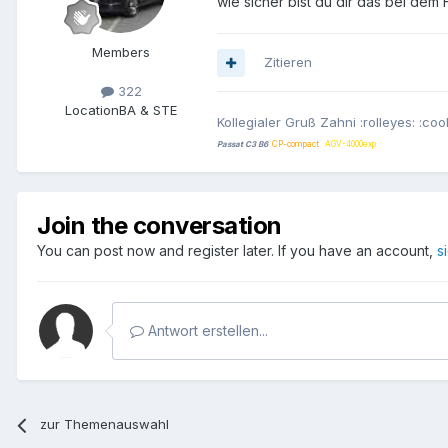
wie sicher bist du dir das bei dem
Members
Zitieren
322
Location
BA & STE
Kollegialer Gruß Zahni :rolleyes: :coo
Passat C3 B6
CP-compact
AGV-4000exp
Join the conversation
You can post now and register later. If you have an account,
s
Antwort erstellen...
zur Themenauswahl