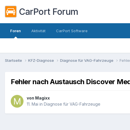
CarPort Forum
Foren
Aktivität
CarPort Software
Startseite
KFZ-Diagnose
Diagnose für VAG-Fahrzeuge
Fehle
Fehler nach Austausch Discover Med
von
Magixx
11. Mai
in
Diagnose für VAG-Fahrzeuge