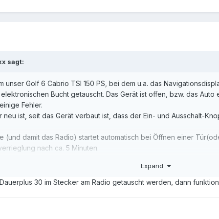
xx
sagt:
t um unser Golf 6 Cabrio TSI 150 PS, bei dem u.a. das Navigationsdi
lektronischen Bucht getauscht. Das Gerät ist offen, bzw. das Auto 
einige Fehler.
r neu ist, seit das Gerät verbaut ist, dass der Ein- und Ausschalt-K
 (und damit das Radio) startet automatisch bei Öffnen einer Tür(o
verrieglung nach ca. 5 Minuten.
n der Batterie, zudem ist es sehr befremdlich, wenn der Einschaltkno
Expand
, wie man den Knopf aktivieren kann. Ich habe in der gestrigen Aus
auerplus 30 im Stecker am Radio getauscht werden, dann funktionie
ele Grüße, Magixx