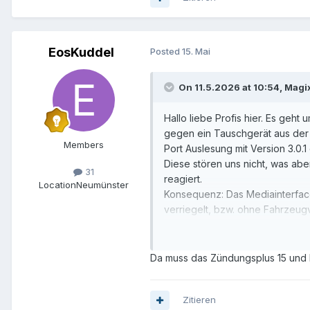
EosKuddel
Posted
15. Mai
On 11.5.2026 at 10:54,
Magi
Hallo liebe Profis hier. Es geh
gegen ein Tauschgerät aus der e
Members
Port Auslesung mit Version 3.0.1 
Diese stören uns nicht, was abe
31
reagiert.
Location
Neumünster
Konsequenz: Das Mediainterface
verriegelt, bzw. ohne Fahrzeug
Dies zieht einerseits unnötig a
Gesucht wird nun die Codierung
Da muss das Zündungsplus 15 und D
eure geschätzte Hilfe.
Ganz herzlichen Dank vorab. Vi
Zitieren