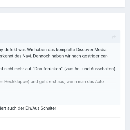
splay defekt war. Wir haben das komplette Discover Media
erkennt das Navi. Dennoch haben wir nach gestriger car-
nopf nicht mehr auf "Draufdrücken" (zum An- und Ausschalten)
der Heckklappe) und geht erst aus, wenn man das Auto
pf nur zum Lautstärkeregulieren verwendbar ist.
lesung einen entsprechenden Fehler und bitte hier mal um
rt auch der Ein/Aus Schalter