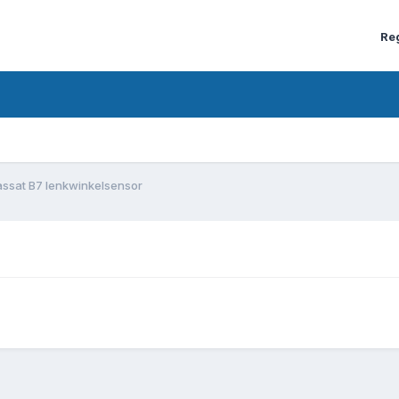
Re
ssat B7 lenkwinkelsensor