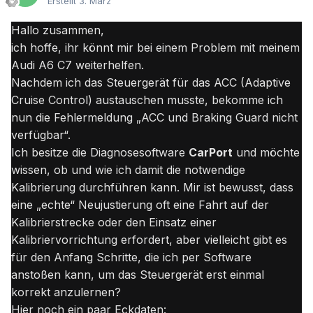
Erstellt
3. März
Hallo zusammen,
ich hoffe,
ihr könnt mir bei einem Problem mit meinem
Audi A6 C7 weiterhelfen.
Nachdem ich das Steuergerät für das ACC (Adaptive
Cruise Control) austauschen musste,
bekomme ich
nun die Fehlermeldung „ACC und Braking Guard nicht
verfügbar“.
Ich besitze die Diagnosesoftware
CarPort
und möchte
wissen,
ob und wie ich damit die notwendige
Kalibrierung durchführen kann.
Mir ist bewusst,
dass
eine „echte“ Neujustierung oft eine Fahrt auf der
Kalibrierstrecke oder den Einsatz einer
Kalibriervorrichtung erfordert,
aber vielleicht gibt es
für den Anfang Schritte,
die ich per Software
anstoßen kann,
um das Steuergerät erst einmal
korrekt anzulernen?
Hier noch ein paar Eckdaten: