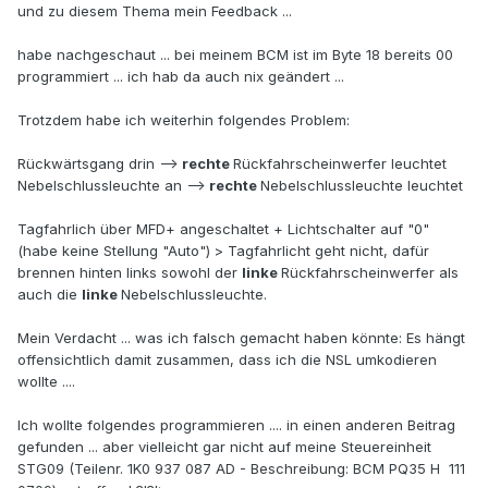
und zu diesem Thema mein Feedback ...
habe nachgeschaut ... bei meinem BCM ist im Byte 18 bereits 00
programmiert ... ich hab da auch nix geändert ...
Trotzdem habe ich weiterhin folgendes Problem:
Rückwärtsgang drin -->
rechte
Rückfahrscheinwerfer leuchtet
Nebelschlussleuchte an -->
rechte
Nebelschlussleuchte leuchtet
Tagfahrlich über MFD+ angeschaltet + Lichtschalter auf "0"
(habe keine Stellung "Auto") > Tagfahrlicht geht nicht, dafür
brennen hinten links sowohl der
linke
Rückfahrscheinwerfer als
auch die
linke
Nebelschlussleuchte.
Mein Verdacht ... was ich falsch gemacht haben könnte: Es hängt
offensichtlich damit zusammen, dass ich die NSL umkodieren
wollte ....
Ich wollte folgendes programmieren .... in einen anderen Beitrag
gefunden ... aber vielleicht gar nicht auf meine Steuereinheit
STG09 (Teilenr. 1K0 937 087 AD - Beschreibung: BCM PQ35 H 111