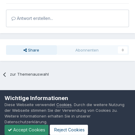
Antwort erstellen...
Share
Abonnenten
0
zur Themenauswahl
Sprache
Datenschutzerklärung
Kontakt
Cookies
Wichtige Informationen
MPP-Engineering
Diese Webseite verwendet
Cookies
. Durch die weitere Nutzung
Powered by Invision Community
der Webseite stimmen Sie der Verwendung von Cookies zu.
Weitere Informationen erhalten Sie in unserer
Datenschutzerklärung.
Accept Cookies
Reject Cookies