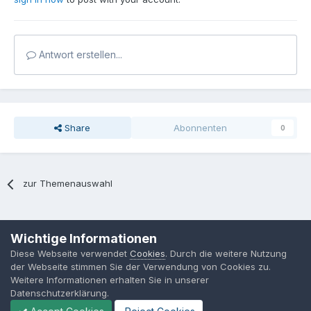
Antwort erstellen...
Share
Abonnenten
0
zur Themenauswahl
Sprache
Datenschutzerklärung
Kontakt
Cookies
Wichtige Informationen
MPP-Engineering
Diese Webseite verwendet
Cookies
. Durch die weitere Nutzung
Powered by Invision Community
der Webseite stimmen Sie der Verwendung von Cookies zu.
Weitere Informationen erhalten Sie in unserer
Datenschutzerklärung.