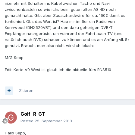
nixmehr mit Schalter ins Kabel zwishen Tacho und Navi
zwischenbasteln so wie ichs beim guten alten A8 4D noch
gemacht hatte. Gibt aber Zusatzhardwäre für ca. 160€ damit es
funtioniert. Obs das Wert ist? Hab mir im 6er ein Radio von
Kennwood (DNX520VBT) und den dazu gehörigen DVB-T
Empfänger nachgerüstet um während der Fahrt auch TV (und
natürlich auch DVD) schauen zu können und es am Anfang vll. 5x
genutzt. Braucht man also nicht wirklich :blush:
MfG Sepp
Edit: Karte V9 West ist glaub ich die aktuelle fürs RNS510
Zitieren
Golf_R_GT
Posted
25. September 2013
Hallo Sepp,