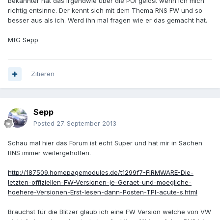
bekannter hat das irgendwie über die POI gelöst wenn ich mich
richtig entsinne. Der kennt sich mit dem Thema RNS FW und so
besser aus als ich. Werd ihn mal fragen wie er das gemacht hat.
MfG Sepp
Zitieren
Sepp
Posted
27. September 2013
Schau mal hier das Forum ist echt Super und hat mir in Sachen
RNS immer weitergeholfen.
http://187509.homepagemodules.de/t1299f7-FIRMWARE-Die-
letzten-offiziellen-FW-Versionen-je-Geraet-und-moegliche-
hoehere-Versionen-Erst-lesen-dann-Posten-TPI-acute-s.html
Brauchst für die Blitzer glaub ich eine FW Version welche von VW