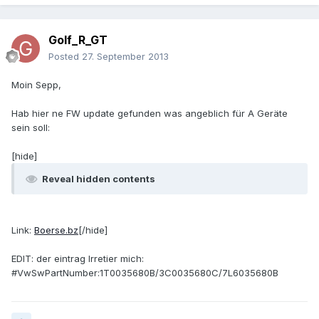
Golf_R_GT
Posted
27. September 2013
Moin Sepp,
Hab hier ne FW update gefunden was angeblich für A Geräte
sein soll:
[hide]
Reveal hidden contents
Link:
Boerse.bz
[/hide]
EDIT: der eintrag Irretier mich:
#VwSwPartNumber:1T0035680B/3C0035680C/7L6035680B