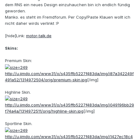
dem RNS ein neues Design einzuhauchen bin ich endlich fündig
geworden.
Manko. es steht im Fremdforum. Per Copy/Paste Klauen wollt ich
nicht daher wirds verlinkt :P
[hide]Link:
motor-talk.de
Skins:
Premium Skin:
http://u.jimdo.com/www31/o/s435ffb5227f483da/img/i87a342249f
491a52/1314972504/orig/premium-skin.jpg
[/img]
Highline Skin.
http://u.jimdo.com/www31/o/s435ffb5227f483da/img/i049196bb29
f74a4a/1314972511/orig/highline-skin.jpg
[/img]
Sportline Skin.
http://u.jimdo.com/www31/o/s435ffb5227f483da/img/i1427ec18c4