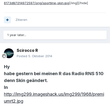
6173d8/1314972597/orig/sportline-skin.jpg
[/img][/hide]
Zitieren
1 year later...
Scirocco R
Posted
5. Oktober 2014
Hy
habe gestern bei meinen R das Radio RNS 510
denn Skin geändert.
In
http://img299.imageshack.us/img299/1968/premi
umrt2.jpg