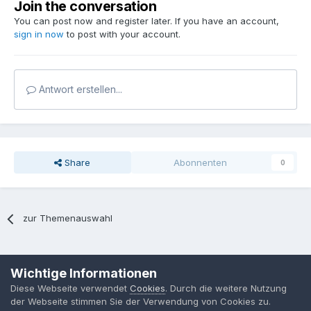
Join the conversation
You can post now and register later. If you have an account,
sign in now
to post with your account.
Antwort erstellen...
Share
Abonnenten
0
zur Themenauswahl
Sprache
Datenschutzerklärung
Kontakt
Cookies
Wichtige Informationen
MPP-Engineering
Diese Webseite verwendet
Cookies
. Durch die weitere Nutzung
Powered by Invision Community
der Webseite stimmen Sie der Verwendung von Cookies zu.