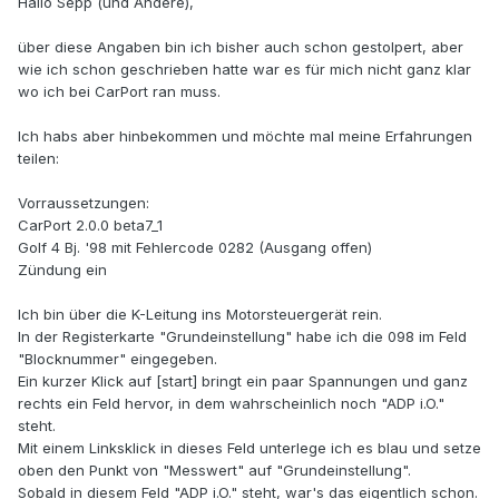
Hallo Sepp (und Andere),
über diese Angaben bin ich bisher auch schon gestolpert, aber
wie ich schon geschrieben hatte war es für mich nicht ganz klar
wo ich bei CarPort ran muss.
Ich habs aber hinbekommen und möchte mal meine Erfahrungen
teilen:
Vorraussetzungen:
CarPort 2.0.0 beta7_1
Golf 4 Bj. '98 mit Fehlercode 0282 (Ausgang offen)
Zündung ein
Ich bin über die K-Leitung ins Motorsteuergerät rein.
In der Registerkarte "Grundeinstellung" habe ich die 098 im Feld
"Blocknummer" eingegeben.
Ein kurzer Klick auf [start] bringt ein paar Spannungen und ganz
rechts ein Feld hervor, in dem wahrscheinlich noch "ADP i.O."
steht.
Mit einem Linksklick in dieses Feld unterlege ich es blau und setze
oben den Punkt von "Messwert" auf "Grundeinstellung".
Sobald in diesem Feld "ADP i.O." steht, war's das eigentlich schon.