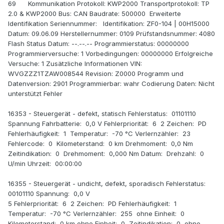
69 Kommunikation Protokoll: KWP2000 Transportprotokoll: TP
2.0 & KWP2000 Bus: CAN Baudrate: 500000 Erweiterte
Identifikation Seriennummer: Identifikation: ZF0-104 | 00H15000
Datum: 09.06.09 Herstellernummer: 0109 Prüfstandsnummer: 4080
Flash Status Datum: --.--.-- Programmierstatus: 00000000
Programmierversuche: 1 Vorbedingungen: 00000000 Erfolgreiche
Versuche: 1 Zusätzliche Informationen VIN:
WVGZZZ1TZAW008544 Revision: Z0000 Programm und
Datenversion: 2901 Programmierbar: wahr Codierung Daten: Nicht
unterstützt Fehler
16353 - Steuergerät - defekt, statisch Fehlerstatus: 01101110
Spannung Fahrbatterie: 0,0 V Fehlerpriorität: 6 2 Zeichen: PD
Fehlerhäufigkeit: 1 Temperatur: -70 °C Verlernzähler: 23
Fehlercode: 0 Kilometerstand: 0 km Drehmoment: 0,0 Nm
Zeitindikation: 0 Drehmoment: 0,000 Nm Datum: Drehzahl: 0
U/min Uhrzeit: 00:00:00
16355 - Steuergerät - undicht, defekt, sporadisch Fehlerstatus:
00101110 Spannung: 0,0 V
5 Fehlerpriorität: 6 2 Zeichen: PD Fehlerhäufigkeit: 1
Temperatur: -70 °C Verlernzähler: 255 ohne Einheit: 0
Kilometerstand: 0 km ohne Einheit: 0 Zeitindikation: 0 ohne