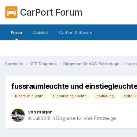
CarPort Forum
Foren
Aktivität
CarPort Software
Startseite
KFZ-Diagnose
Diagnose für VAG-Fahrzeuge
fussr
fussraumleuchte und einstiegleuchte 
fussraumleuchte
tuereinstiegleuchte
codierung
golf 5 2
von
marjan
9. Juli 2018
in
Diagnose für VAG-Fahrzeuge