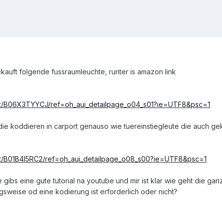
uft folgende fussraumleuchte, runter is amazon link
ct/B06X3TYYCJ/ref=oh_aui_detailpage_o04_s01?ie=UTF8&psc=1
die koddieren in carport genauso wie tuereinstiegleute die auch ge
t/B01B4I5RC2/ref=oh_aui_detailpage_o08_s00?ie=UTF8&psc=1
e gibs eine gute tutorial na youtube und mir ist klar wie geht die g
sweise od eine kodierung ist erforderlich oder nicht?