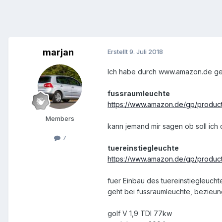
marjan
Erstellt
9. Juli 2018
Ich habe durch www.amazon.de geka
fussraumleuchte
https://www.amazon.de/gp/produ
Members
kann jemand mir sagen ob soll ich 
7
tuereinstiegleuchte
https://www.amazon.de/gp/produc
fuer Einbau des tuereinstiegleucht
geht bei fussraumleuchte, bezieung
golf V 1,9 TDI 77kw