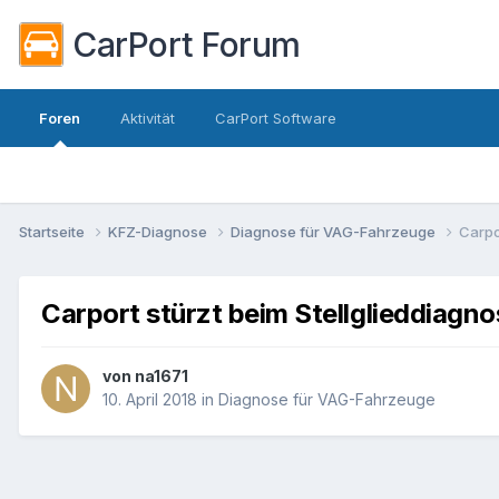
CarPort Forum
Foren
Aktivität
CarPort Software
Startseite
KFZ-Diagnose
Diagnose für VAG-Fahrzeuge
Carpo
Carport stürzt beim Stellglieddiagno
von
na1671
10. April 2018
in
Diagnose für VAG-Fahrzeuge