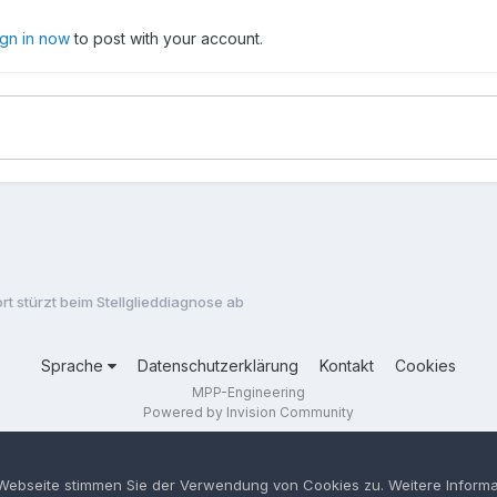
ign in now
to post with your account.
rt stürzt beim Stellglieddiagnose ab
Sprache
Datenschutzerklärung
Kontakt
Cookies
MPP-Engineering
Powered by Invision Community
 Webseite stimmen Sie der Verwendung von Cookies zu. Weitere Informa