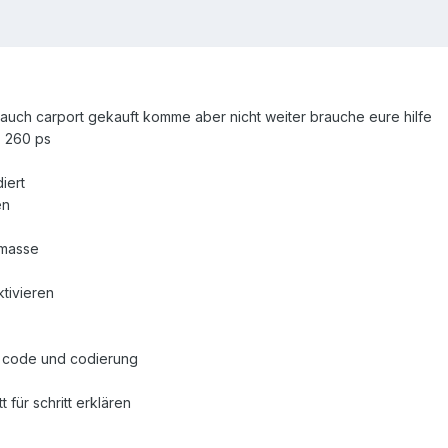
auch carport gekauft komme aber nicht weiter brauche eure hilfe
7 260 ps
iert
en
 masse
ktivieren
t code und codierung
t für schritt erklären