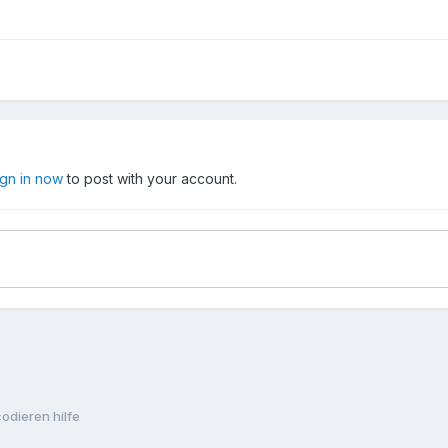
ign in now
to post with your account.
codieren hilfe