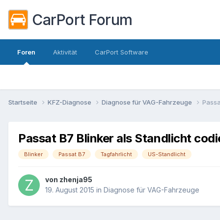
CarPort Forum
Foren
Aktivität
CarPort Software
Startseite
KFZ-Diagnose
Diagnose für VAG-Fahrzeuge
Passa
Passat B7 Blinker als Standlicht cod
Blinker
Passat B7
Tagfahrlicht
US-Standlicht
von
zhenja95
19. August 2015
in
Diagnose für VAG-Fahrzeuge