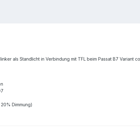
ker als Standlicht in Verbindung mit TFL beim Passat B7 Variant codi
en
07
ht 20% Dimmung)