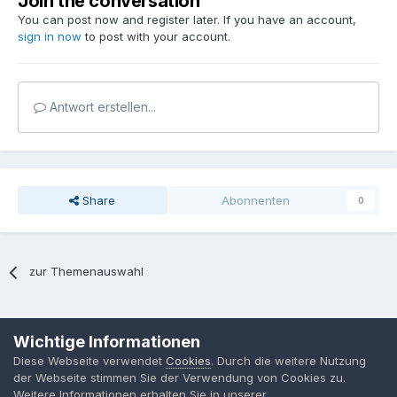
Join the conversation
You can post now and register later. If you have an account,
sign in now
to post with your account.
Antwort erstellen...
Share
Abonnenten
0
zur Themenauswahl
Sprache
Datenschutzerklärung
Kontakt
Cookies
Wichtige Informationen
MPP-Engineering
Diese Webseite verwendet
Cookies
. Durch die weitere Nutzung
Powered by Invision Community
der Webseite stimmen Sie der Verwendung von Cookies zu.
Weitere Informationen erhalten Sie in unserer