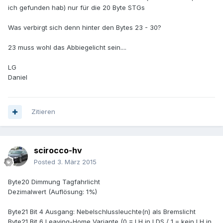
ich gefunden hab) nur für die 20 Byte STGs
Was verbirgt sich denn hinter den Bytes 23 - 30?
23 muss wohl das Abbiegelicht sein....
LG
Daniel
Zitieren
scirocco-hv
Posted
3. März 2015
Byte20 Dimmung Tagfahrlicht
Dezimalwert (Auflösung: 1%)
Byte21 Bit 4 Ausgang: Nebelschlussleuchte(n) als Bremslicht
Byte21 Bit 6 Leaving-Home Variante (0 = LH in LDS / 1 = kein LH in